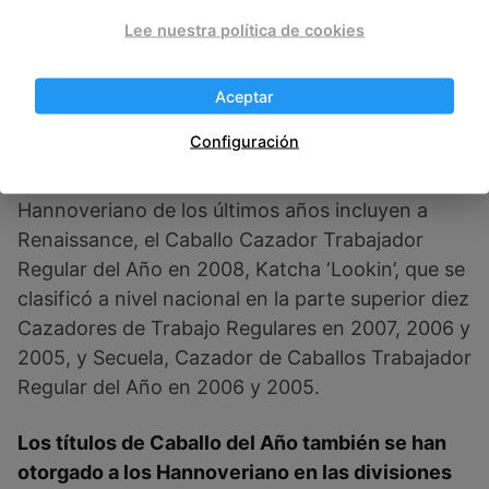
altura).
Lee nuestra política de cookies
Jinetes adultos compiten en las divisiones para
aquellos de 18 a 35 años, y los mayores de 35
Aceptar
años.
Configuración
Los cazadores de campeones con la marca
Hannoveriano de los últimos años incluyen a
Renaissance, el Caballo Cazador Trabajador
Regular del Año en 2008, Katcha ‘Lookin’, que se
clasificó a nivel nacional en la parte superior diez
Cazadores de Trabajo Regulares en 2007, 2006 y
2005, y Secuela, Cazador de Caballos Trabajador
Regular del Año en 2006 y 2005.
Los títulos de Caballo del Año también se han
otorgado a los Hannoveriano en las divisiones