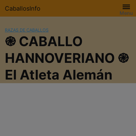
Saltar
CaballosInfo
al
Menu
contenido
RAZAS DE CABALLOS
֎ CABALLO
HANNOVERIANO ֎
El Atleta Alemán