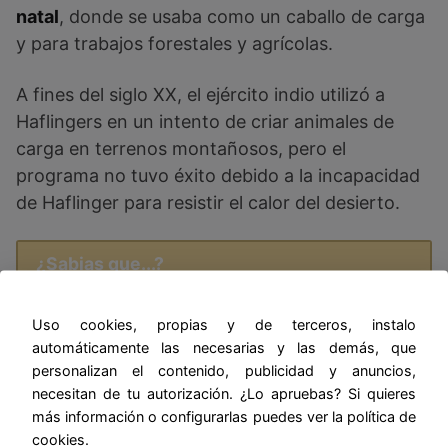
natal
, donde se usaba como un caballo de carga
y para trabajos forestales y agrícolas.
A fines del siglo XX, el ejército indio utilizó a
Haflingers en un intento de criar animales de
carga en terrenos montañosos, pero el
programa no tuvo éxito debido a la incapacidad
de Haflinger para resistir el calor del desierto.
¿Sabias que...?
Uso cookies, propias y de terceros, instalo
automáticamente las necesarias y las demás, que
personalizan el contenido, publicidad y anuncios,
necesitan de tu autorización. ¿Lo apruebas? Si quieres
más información o configurarlas puedes ver la política de
cookies.