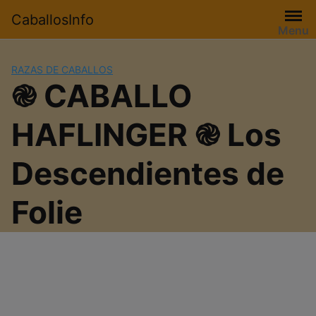
Saltar
CaballosInfo
al
Menu
contenido
RAZAS DE CABALLOS
֎ CABALLO
HAFLINGER ֎ Los
Descendientes de
Folie