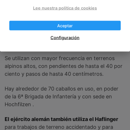
Lee nuestra política de cookies
El ejército austriaco todavía usa a
Aceptar
Haflingers como caballos de carga en
Configuración
terrenos difíciles.
Se utilizan con mayor frecuencia en terrenos
alpinos altos, con pendientes de hasta el 40 por
ciento y pasos de hasta 40 centímetros.
Hay alrededor de 70 caballos en uso, en poder
de la 6ª Brigada de Infantería y con sede en
Hochfilzen .
El ejército alemán también utiliza el Haflinger
para trabajos de terreno accidentado y para