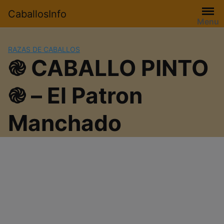
Saltar
CaballosInfo
al
Menu
contenido
RAZAS DE CABALLOS
֎ CABALLO PINTO
֎ – El Patron
Manchado